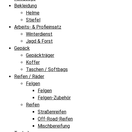
Bekleidung
Helme
Stiefel
Arbeits- & Profieinsatz
Winterdienst
Jagd & Forst
Gepäck
Gepäckträger
Koffer
Taschen / Softbags
Reifen / Räder
Felgen
Felgen
Felgen-Zubehör
Reifen
Straßenreifen
Off-Road-Reifen
Mischbereifung