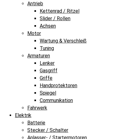
Antrieb
Kettenrad / Ritzel
Slider / Rollen
Achsen
Motor
Wartung & Verschleiß
Tuning
Armaturen
Lenker
Gasgriff
Griffe
Handprotektoren
Spiegel
Communikation
Fahrwerk
Elektrik
Batterie
Stecker / Schalter
Anlasser- / Startermotoren