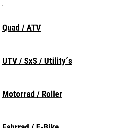
.
Quad / ATV
UTV / SxS / Utility´s
Motorrad / Roller
Fahrrad / E-Bike