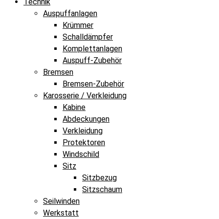
Technik
Auspuffanlagen
Krümmer
Schalldämpfer
Komplettanlagen
Auspuff-Zubehör
Bremsen
Bremsen-Zubehör
Karosserie / Verkleidung
Kabine
Abdeckungen
Verkleidung
Protektoren
Windschild
Sitz
Sitzbezug
Sitzschaum
Seilwinden
Werkstatt