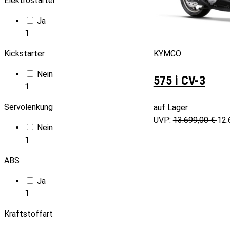
Elektrostarter
Ja
1
KYMCO
Kickstarter
Nein
575 i CV-3
1
Servolenkung
auf Lager
UVP:
13.699,00 €
12.
Nein
1
ABS
Ja
1
Kraftstoffart