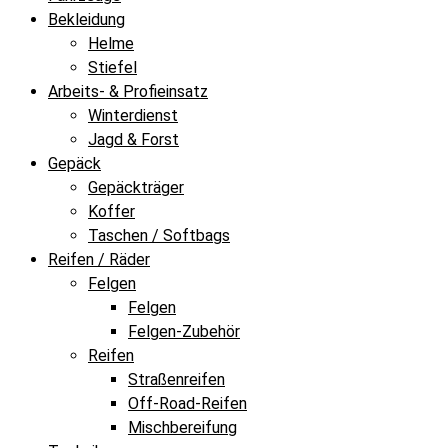
Bekleidung
Helme
Stiefel
Arbeits- & Profieinsatz
Winterdienst
Jagd & Forst
Gepäck
Gepäckträger
Koffer
Taschen / Softbags
Reifen / Räder
Felgen
Felgen
Felgen-Zubehör
Reifen
Straßenreifen
Off-Road-Reifen
Mischbereifung