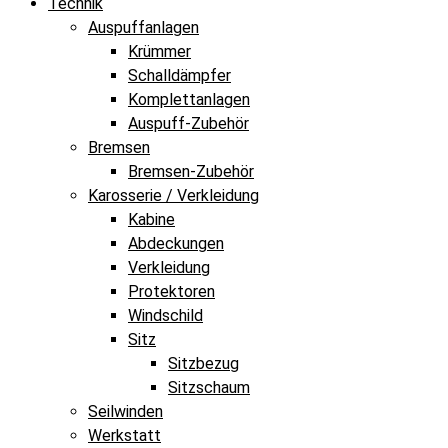
Technik
Auspuffanlagen
Krümmer
Schalldämpfer
Komplettanlagen
Auspuff-Zubehör
Bremsen
Bremsen-Zubehör
Karosserie / Verkleidung
Kabine
Abdeckungen
Verkleidung
Protektoren
Windschild
Sitz
Sitzbezug
Sitzschaum
Seilwinden
Werkstatt