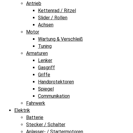
Antrieb
Kettenrad / Ritzel
Slider / Rollen
Achsen
Motor
Wartung & Verschleiß
Tuning
Armaturen
Lenker
Gasgriff
Griffe
Handprotektoren
Spiegel
Communikation
Fahrwerk
Elektrik
Batterie
Stecker / Schalter
Anlasser- / Startermotoren