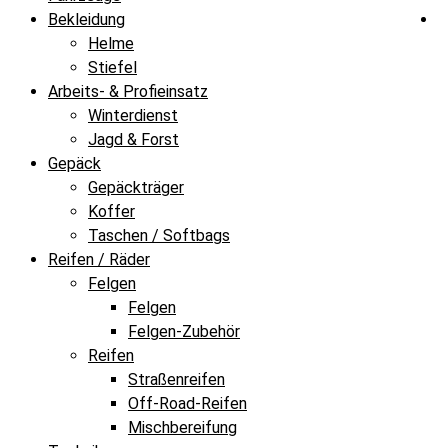
Bekleidung
Helme
Stiefel
Arbeits- & Profieinsatz
Winterdienst
Jagd & Forst
Gepäck
Gepäckträger
Koffer
Taschen / Softbags
Reifen / Räder
Felgen
Felgen
Felgen-Zubehör
Reifen
Straßenreifen
Off-Road-Reifen
Mischbereifung