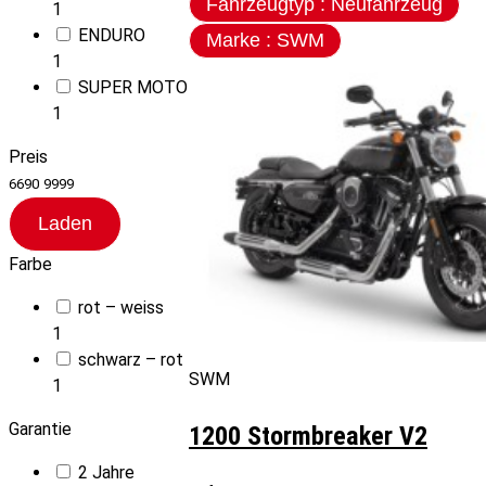
Fahrzeugtyp : Neufahrzeug
1
ENDURO
Marke : SWM
1
SUPER MOTO
1
Preis
6690
9999
Laden
Farbe
rot – weiss
1
schwarz – rot
SWM
1
Garantie
1200 Stormbreaker V2
2 Jahre