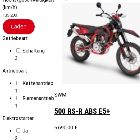
(km/h)
135
200
Laden
Getriebeart
Schaltung
3
Antriebsart
Kettenantrieb
1
SWM
Riemenantrieb
1
500 RS-R ABS E5+
Elektrostarter
6.690,00 €
Ja
2