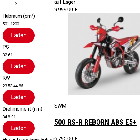
auf Lager
2
9.999,00 €
Hubraum (cm³)
501
1200
Laden
PS
32
61
Laden
KW
23.53
44.85
Laden
SWM
Drehmoment (nm)
34.8
91
500 RS-R REBORN ABS E5+
Laden
6.795,00 €
Höchstgeschwindigkeit